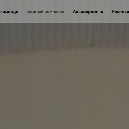
команда
Водный комплекс
Аквааэробика
Распис